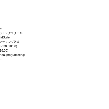
。
＝
プログラミングスクール
dState
グラミング教室
30~28:30)
6:00)
chool/programming/
＝